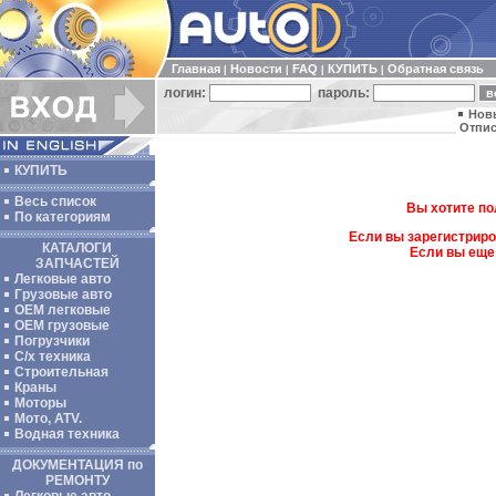
Главная
Новости
FAQ
КУПИТЬ
Обратная связь
|
|
|
|
логин:
пароль:
Нов
Отпис
КУПИТЬ
Весь список
Вы хотите по
По категориям
Если вы зарегистриро
КАТАЛОГИ
Если вы еще
ЗАПЧАСТЕЙ
Легковые авто
Грузовые авто
ОЕМ легковые
OEM грузовые
Погрузчики
С/х техника
Строительная
Краны
Моторы
Мото, ATV.
Водная техника
ДОКУМЕНТАЦИЯ по
РЕМОНТУ