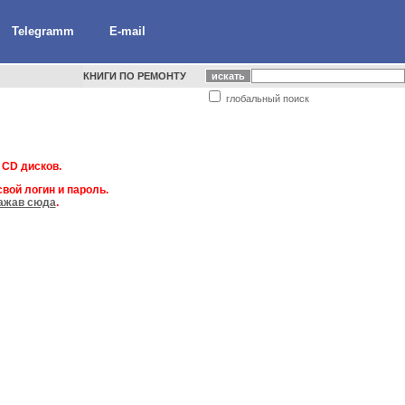
Telegramm
E-mail
КНИГИ ПО РЕМОНТУ
глобальный поиск
 CD дисков.
вой логин и пароль.
ажав сюда
.