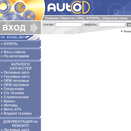
Главная
Новости
FAQ
КУПИТЬ
Обратная связь
|
|
|
|
логин:
пароль:
Нов
КУПИТЬ
Весь список
По категориям
КАТАЛОГИ
ЗАПЧАСТЕЙ
Легковые авто
Грузовые авто
ОЕМ легковые
OEM грузовые
Погрузчики
С/х техника
Строительная
Краны
Моторы
Мото, ATV.
Водная техника
ДОКУМЕНТАЦИЯ по
РЕМОНТУ
Легковые авто