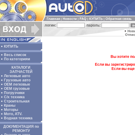
Главная
Новости
FAQ
КУПИТЬ
Обратная связь
|
|
|
|
логин:
пароль:
Нов
Отпис
КУПИТЬ
Весь список
Вы хотите по
По категориям
Если вы зарегистриро
КАТАЛОГИ
Если вы еще
ЗАПЧАСТЕЙ
Легковые авто
Грузовые авто
ОЕМ легковые
OEM грузовые
Погрузчики
С/х техника
Строительная
Краны
Моторы
Мото, ATV.
Водная техника
ДОКУМЕНТАЦИЯ по
РЕМОНТУ