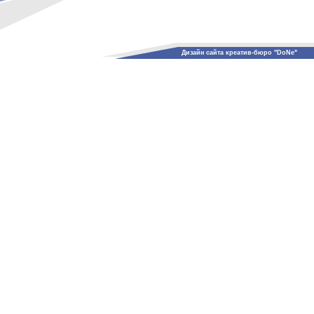
Дизайн сайта креатив-бюро "DoNe"