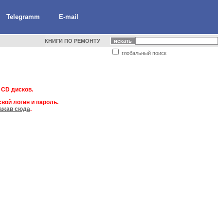
Telegramm
E-mail
КНИГИ ПО РЕМОНТУ
глобальный поиск
 CD дисков.
вой логин и пароль.
ажав сюда
.