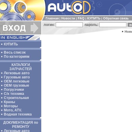
Главная
Новости
FAQ
КУПИТЬ
Обратная связь
|
|
|
|
логин:
пароль:
Нов
КУПИТЬ
Весь список
По категориям
КАТАЛОГИ
ЗАПЧАСТЕЙ
Легковые авто
Грузовые авто
ОЕМ легковые
OEM грузовые
Погрузчики
С/х техника
Строительная
Краны
Моторы
Мото, ATV.
Водная техника
ДОКУМЕНТАЦИЯ по
РЕМОНТУ
Легковые авто