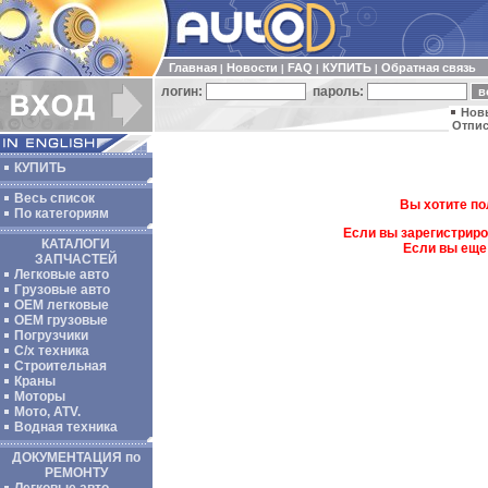
Главная
Новости
FAQ
КУПИТЬ
Обратная связь
|
|
|
|
логин:
пароль:
Нов
Отпис
КУПИТЬ
Весь список
Вы хотите по
По категориям
Если вы зарегистриро
КАТАЛОГИ
Если вы еще
ЗАПЧАСТЕЙ
Легковые авто
Грузовые авто
ОЕМ легковые
OEM грузовые
Погрузчики
С/х техника
Строительная
Краны
Моторы
Мото, ATV.
Водная техника
ДОКУМЕНТАЦИЯ по
РЕМОНТУ