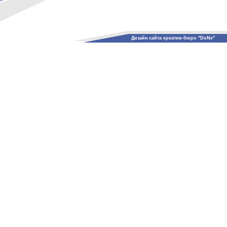
Дизайн сайта креатив-бюро "DoNe"