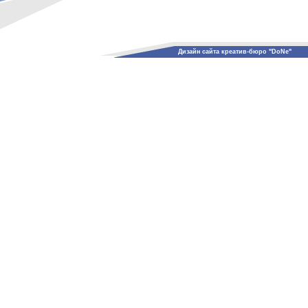
Дизайн сайта креатив-бюро "DoNe"