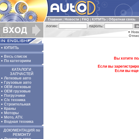
Главная
Новости
FAQ
КУПИТЬ
Обратная связь
|
|
|
|
логин:
пароль:
Нов
Отпис
КУПИТЬ
Весь список
Вы хотите по
По категориям
Если вы зарегистриро
КАТАЛОГИ
Если вы еще
ЗАПЧАСТЕЙ
Легковые авто
Грузовые авто
ОЕМ легковые
OEM грузовые
Погрузчики
С/х техника
Строительная
Краны
Моторы
Мото, ATV.
Водная техника
ДОКУМЕНТАЦИЯ по
РЕМОНТУ