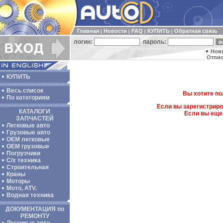
Главная
Новости
FAQ
КУПИТЬ
Обратная связь
|
|
|
|
логин:
пароль:
Нов
Отпис
КУПИТЬ
Весь список
Вы хотите по
По категориям
Если вы зарегистриро
КАТАЛОГИ
Если вы еще
ЗАПЧАСТЕЙ
Легковые авто
Грузовые авто
ОЕМ легковые
OEM грузовые
Погрузчики
С/х техника
Строительная
Краны
Моторы
Мото, ATV.
Водная техника
ДОКУМЕНТАЦИЯ по
РЕМОНТУ