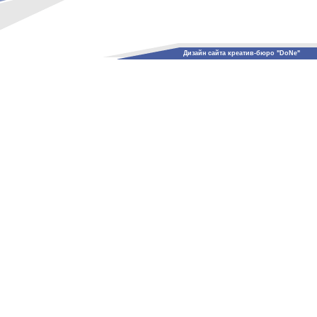
Дизайн сайта креатив-бюро "DoNe"