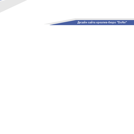
Дизайн сайта креатив-бюро "DoNe"