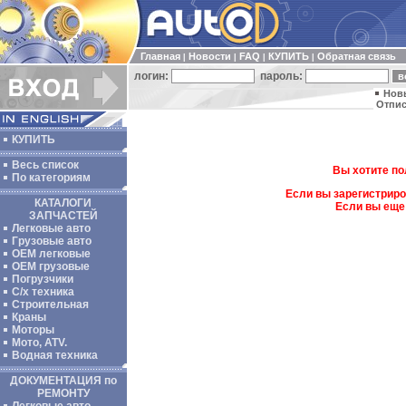
Главная
Новости
FAQ
КУПИТЬ
Обратная связь
|
|
|
|
логин:
пароль:
Нов
Отпис
КУПИТЬ
Весь список
Вы хотите по
По категориям
Если вы зарегистриро
КАТАЛОГИ
Если вы еще
ЗАПЧАСТЕЙ
Легковые авто
Грузовые авто
ОЕМ легковые
OEM грузовые
Погрузчики
С/х техника
Строительная
Краны
Моторы
Мото, ATV.
Водная техника
ДОКУМЕНТАЦИЯ по
РЕМОНТУ