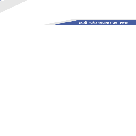
Дизайн сайта креатив-бюро "DoNe"