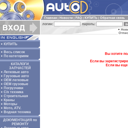
Главная
Новости
FAQ
КУПИТЬ
Обратная связь
|
|
|
|
логин:
пароль:
Нов
Отпис
КУПИТЬ
Весь список
Вы хотите по
По категориям
Если вы зарегистриро
КАТАЛОГИ
Если вы еще
ЗАПЧАСТЕЙ
Легковые авто
Грузовые авто
ОЕМ легковые
OEM грузовые
Погрузчики
С/х техника
Строительная
Краны
Моторы
Мото, ATV.
Водная техника
ДОКУМЕНТАЦИЯ по
РЕМОНТУ