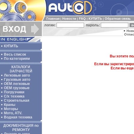
Главная
Новости
FAQ
КУПИТЬ
Обратная связь
|
|
|
|
логин:
пароль:
Нов
Отпис
КУПИТЬ
Весь список
Вы хотите по
По категориям
Если вы зарегистриро
КАТАЛОГИ
Если вы еще
ЗАПЧАСТЕЙ
Легковые авто
Грузовые авто
ОЕМ легковые
OEM грузовые
Погрузчики
С/х техника
Строительная
Краны
Моторы
Мото, ATV.
Водная техника
ДОКУМЕНТАЦИЯ по
РЕМОНТУ