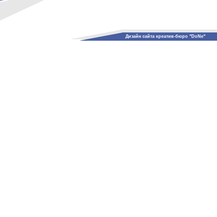
Дизайн сайта креатив-бюро "DoNe"