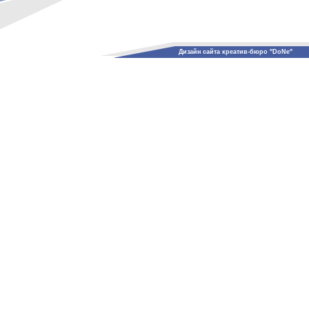
Дизайн сайта креатив-бюро "DoNe"