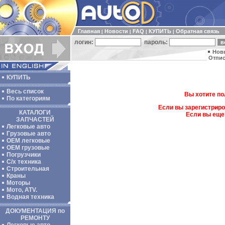
Главная
Новости
FAQ
КУПИТЬ
Обратная связь
|
|
|
|
логин:
пароль:
Нов
Отпис
КУПИТЬ
Весь список
Вы хотите по
По категориям
Если вы зарегистриро
КАТАЛОГИ
Если вы еще
ЗАПЧАСТЕЙ
Легковые авто
Грузовые авто
ОЕМ легковые
OEM грузовые
Погрузчики
С/х техника
Строительная
Краны
Моторы
Мото, ATV.
Водная техника
ДОКУМЕНТАЦИЯ по
РЕМОНТУ