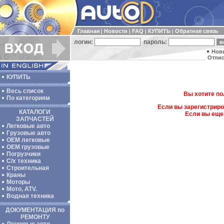
Главная
Новости
FAQ
КУПИТЬ
Обратная связь
|
|
|
|
логин:
пароль:
Нов
Отпис
КУПИТЬ
Весь список
Вы хотите по
По категориям
Если вы зарегистриро
КАТАЛОГИ
Если вы еще
ЗАПЧАСТЕЙ
Легковые авто
Грузовые авто
ОЕМ легковые
OEM грузовые
Погрузчики
С/х техника
Строительная
Краны
Моторы
Мото, ATV.
Водная техника
ДОКУМЕНТАЦИЯ по
РЕМОНТУ