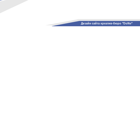
Дизайн сайта креатив-бюро "DoNe"