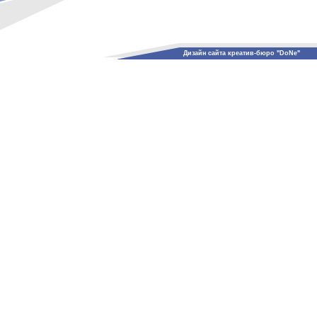
Дизайн сайта креатив-бюро "DoNe"