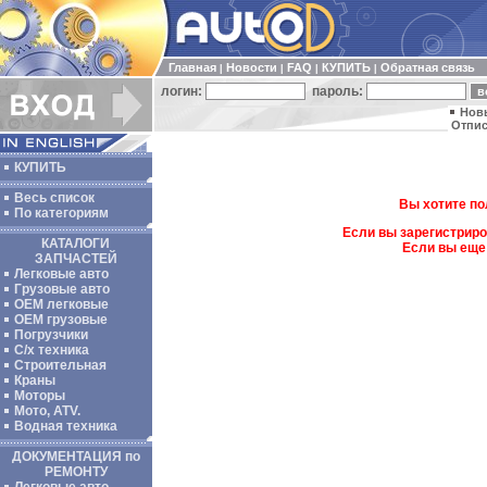
Главная
Новости
FAQ
КУПИТЬ
Обратная связь
|
|
|
|
логин:
пароль:
Нов
Отпис
КУПИТЬ
Весь список
Вы хотите по
По категориям
Если вы зарегистриро
КАТАЛОГИ
Если вы еще
ЗАПЧАСТЕЙ
Легковые авто
Грузовые авто
ОЕМ легковые
OEM грузовые
Погрузчики
С/х техника
Строительная
Краны
Моторы
Мото, ATV.
Водная техника
ДОКУМЕНТАЦИЯ по
РЕМОНТУ