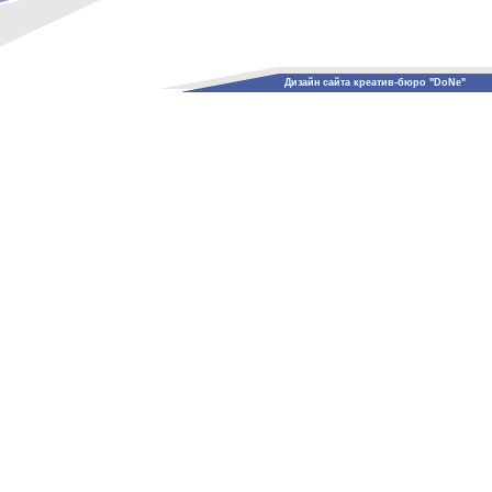
Дизайн сайта креатив-бюро "DoNe"