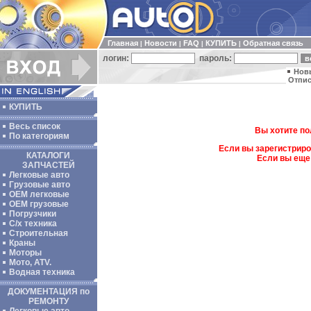
Главная
Новости
FAQ
КУПИТЬ
Обратная связь
|
|
|
|
логин:
пароль:
Нов
Отпис
КУПИТЬ
Весь список
Вы хотите по
По категориям
Если вы зарегистриро
КАТАЛОГИ
Если вы еще
ЗАПЧАСТЕЙ
Легковые авто
Грузовые авто
ОЕМ легковые
OEM грузовые
Погрузчики
С/х техника
Строительная
Краны
Моторы
Мото, ATV.
Водная техника
ДОКУМЕНТАЦИЯ по
РЕМОНТУ