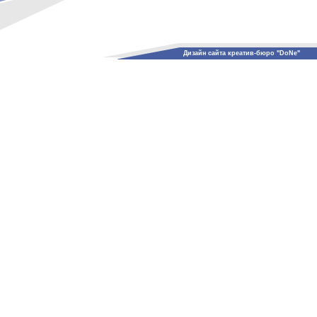
Дизайн сайта креатив-бюро "DoNe"