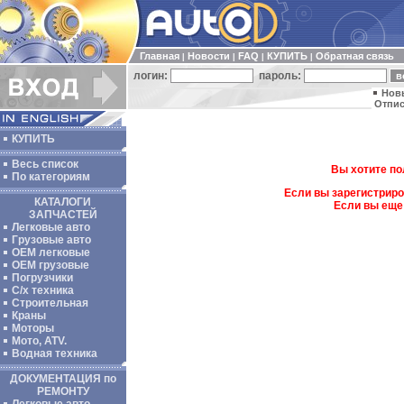
Главная
Новости
FAQ
КУПИТЬ
Обратная связь
|
|
|
|
логин:
пароль:
Нов
Отпис
КУПИТЬ
Весь список
Вы хотите по
По категориям
Если вы зарегистриро
КАТАЛОГИ
Если вы еще
ЗАПЧАСТЕЙ
Легковые авто
Грузовые авто
ОЕМ легковые
OEM грузовые
Погрузчики
С/х техника
Строительная
Краны
Моторы
Мото, ATV.
Водная техника
ДОКУМЕНТАЦИЯ по
РЕМОНТУ