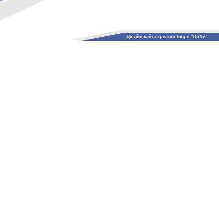
Дизайн сайта креатив-бюро "DoNe"