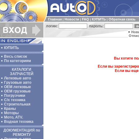
Главная
Новости
FAQ
КУПИТЬ
Обратная связь
|
|
|
|
логин:
пароль:
Нов
Отпис
КУПИТЬ
Весь список
Вы хотите по
По категориям
Если вы зарегистриро
КАТАЛОГИ
Если вы еще
ЗАПЧАСТЕЙ
Легковые авто
Грузовые авто
ОЕМ легковые
OEM грузовые
Погрузчики
С/х техника
Строительная
Краны
Моторы
Мото, ATV.
Водная техника
ДОКУМЕНТАЦИЯ по
РЕМОНТУ