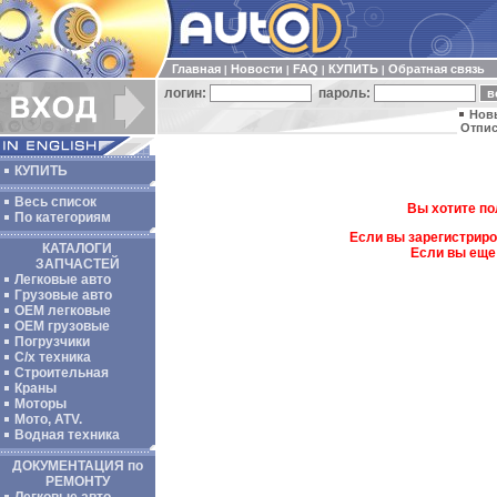
Главная
Новости
FAQ
КУПИТЬ
Обратная связь
|
|
|
|
логин:
пароль:
Нов
Отпис
КУПИТЬ
Весь список
Вы хотите по
По категориям
Если вы зарегистриро
КАТАЛОГИ
Если вы еще
ЗАПЧАСТЕЙ
Легковые авто
Грузовые авто
ОЕМ легковые
OEM грузовые
Погрузчики
С/х техника
Строительная
Краны
Моторы
Мото, ATV.
Водная техника
ДОКУМЕНТАЦИЯ по
РЕМОНТУ