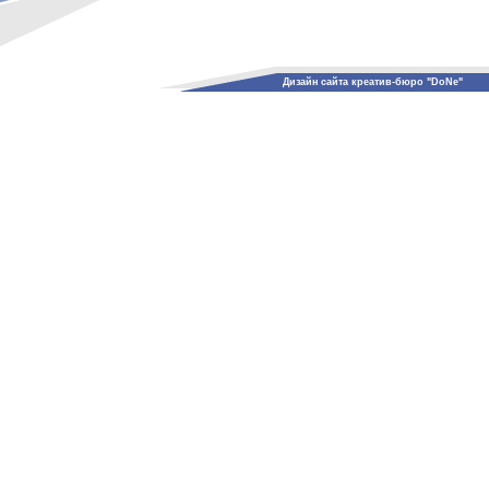
Дизайн сайта креатив-бюро "DoNe"