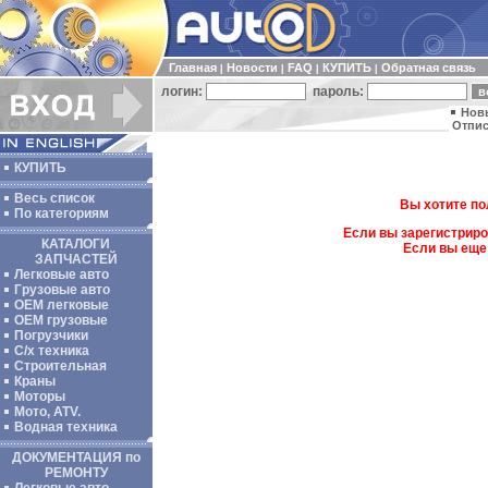
Главная
Новости
FAQ
КУПИТЬ
Обратная связь
|
|
|
|
логин:
пароль:
Нов
Отпис
КУПИТЬ
Весь список
Вы хотите по
По категориям
Если вы зарегистриро
КАТАЛОГИ
Если вы еще
ЗАПЧАСТЕЙ
Легковые авто
Грузовые авто
ОЕМ легковые
OEM грузовые
Погрузчики
С/х техника
Строительная
Краны
Моторы
Мото, ATV.
Водная техника
ДОКУМЕНТАЦИЯ по
РЕМОНТУ