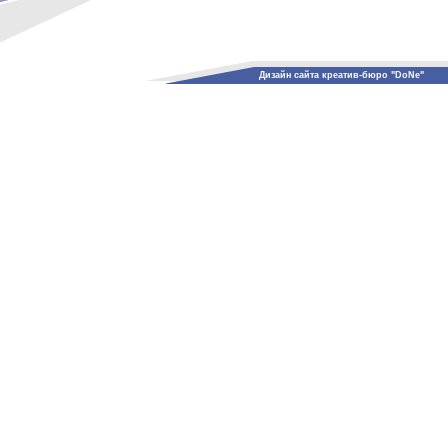
Дизайн сайта креатив-бюро "DoNe"