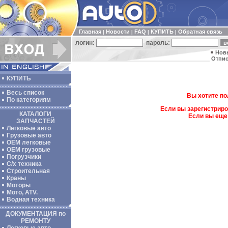
Главная
Новости
FAQ
КУПИТЬ
Обратная связь
|
|
|
|
логин:
пароль:
Нов
Отпис
КУПИТЬ
Весь список
Вы хотите по
По категориям
Если вы зарегистриро
КАТАЛОГИ
Если вы еще
ЗАПЧАСТЕЙ
Легковые авто
Грузовые авто
ОЕМ легковые
OEM грузовые
Погрузчики
С/х техника
Строительная
Краны
Моторы
Мото, ATV.
Водная техника
ДОКУМЕНТАЦИЯ по
РЕМОНТУ