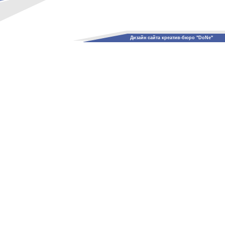
Дизайн сайта креатив-бюро "DoNe"