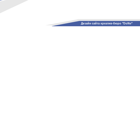
Дизайн сайта креатив-бюро "DoNe"