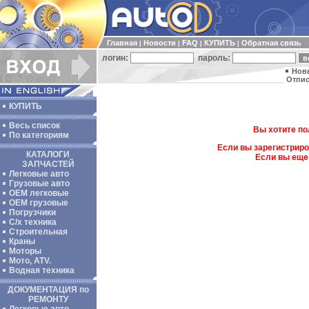
Главная
Новости
FAQ
КУПИТЬ
Обратная связь
|
|
|
|
логин:
пароль:
Нов
Отпис
КУПИТЬ
Весь список
Вы хотите по
По категориям
Если вы зарегистриро
КАТАЛОГИ
Если вы еще
ЗАПЧАСТЕЙ
Легковые авто
Грузовые авто
ОЕМ легковые
OEM грузовые
Погрузчики
С/х техника
Строительная
Краны
Моторы
Мото, ATV.
Водная техника
ДОКУМЕНТАЦИЯ по
РЕМОНТУ