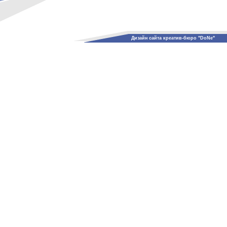
Дизайн сайта креатив-бюро "DoNe"