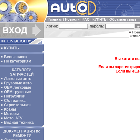
Главная
Новости
FAQ
КУПИТЬ
Обратная связь
|
|
|
|
логин:
пароль:
Нов
Отпис
КУПИТЬ
Весь список
Вы хотите по
По категориям
Если вы зарегистриро
КАТАЛОГИ
Если вы еще
ЗАПЧАСТЕЙ
Легковые авто
Грузовые авто
ОЕМ легковые
OEM грузовые
Погрузчики
С/х техника
Строительная
Краны
Моторы
Мото, ATV.
Водная техника
ДОКУМЕНТАЦИЯ по
РЕМОНТУ