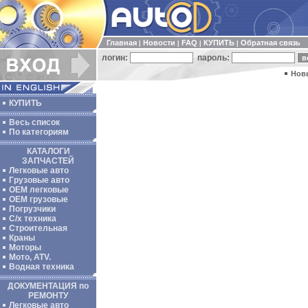
Главная
Новости
FAQ
КУПИТЬ
Обратная связь
|
|
|
|
логин:
пароль:
Нов
КУПИТЬ
Весь список
По категориям
КАТАЛОГИ
ЗАПЧАСТЕЙ
Легковые авто
Грузовые авто
ОЕМ легковые
OEM грузовые
Погрузчики
С/х техника
Строительная
Краны
Моторы
Мото, ATV.
Водная техника
ДОКУМЕНТАЦИЯ по
РЕМОНТУ
Легковые авто