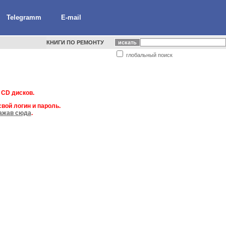
Telegramm
E-mail
КНИГИ ПО РЕМОНТУ
глобальный поиск
 CD дисков.
вой логин и пароль.
ажав сюда
.