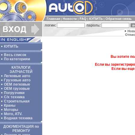
Главная
Новости
FAQ
КУПИТЬ
Обратная связь
|
|
|
|
логин:
пароль:
Нов
Отпис
КУПИТЬ
Весь список
Вы хотите по
По категориям
Если вы зарегистриро
КАТАЛОГИ
Если вы еще
ЗАПЧАСТЕЙ
Легковые авто
Грузовые авто
ОЕМ легковые
OEM грузовые
Погрузчики
С/х техника
Строительная
Краны
Моторы
Мото, ATV.
Водная техника
ДОКУМЕНТАЦИЯ по
РЕМОНТУ