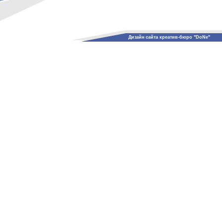
Дизайн сайта креатив-бюро "DoNe"