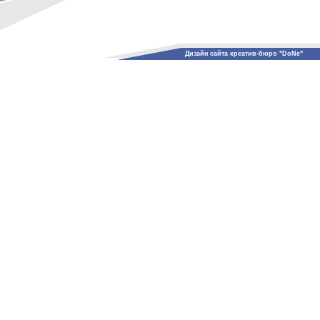
Дизайн сайта креатив-бюро "DoNe"