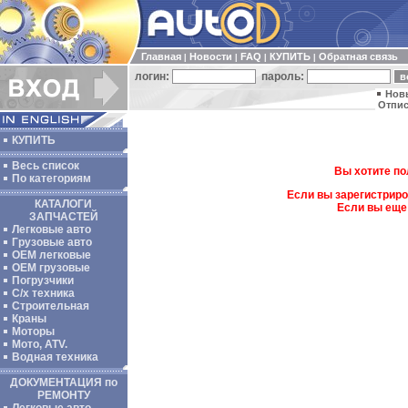
Главная
Новости
FAQ
КУПИТЬ
Обратная связь
|
|
|
|
логин:
пароль:
Нов
Отпис
КУПИТЬ
Весь список
Вы хотите по
По категориям
Если вы зарегистриро
КАТАЛОГИ
Если вы еще
ЗАПЧАСТЕЙ
Легковые авто
Грузовые авто
ОЕМ легковые
OEM грузовые
Погрузчики
С/х техника
Строительная
Краны
Моторы
Мото, ATV.
Водная техника
ДОКУМЕНТАЦИЯ по
РЕМОНТУ