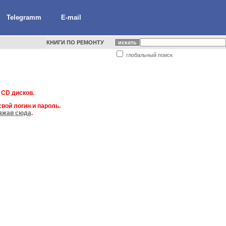
Telegramm
E-mail
КНИГИ ПО РЕМОНТУ
глобальный поиск
 CD дисков.
вой логин и пароль.
ажав сюда
.