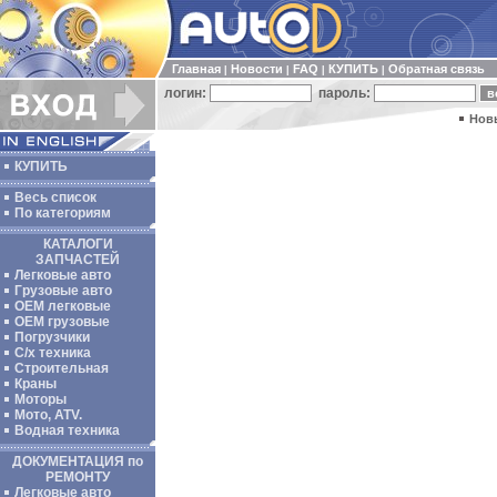
Главная
Новости
FAQ
КУПИТЬ
Обратная связь
|
|
|
|
логин:
пароль:
Нов
КУПИТЬ
Весь список
По категориям
КАТАЛОГИ
ЗАПЧАСТЕЙ
Легковые авто
Грузовые авто
ОЕМ легковые
OEM грузовые
Погрузчики
С/х техника
Строительная
Краны
Моторы
Мото, ATV.
Водная техника
ДОКУМЕНТАЦИЯ по
РЕМОНТУ
Легковые авто