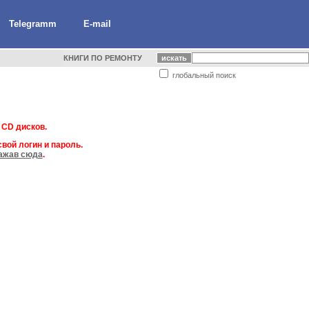
Telegramm
E-mail
КНИГИ ПО РЕМОНТУ
глобальный поиск
 CD дисков.
вой логин и пароль.
ажав сюда
.