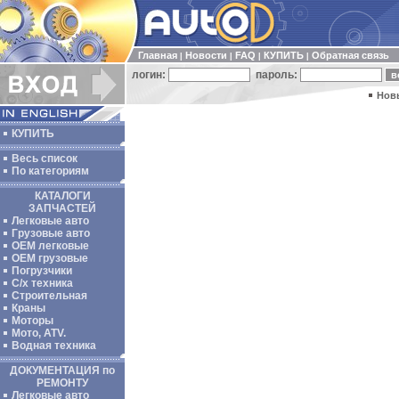
Главная
Новости
FAQ
КУПИТЬ
Обратная связь
|
|
|
|
логин:
пароль:
Нов
КУПИТЬ
Весь список
По категориям
КАТАЛОГИ
ЗАПЧАСТЕЙ
Легковые авто
Грузовые авто
ОЕМ легковые
OEM грузовые
Погрузчики
С/х техника
Строительная
Краны
Моторы
Мото, ATV.
Водная техника
ДОКУМЕНТАЦИЯ по
РЕМОНТУ
Легковые авто