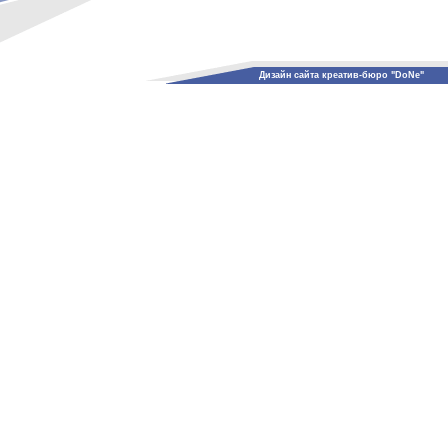
Дизайн сайта креатив-бюро "DoNe"