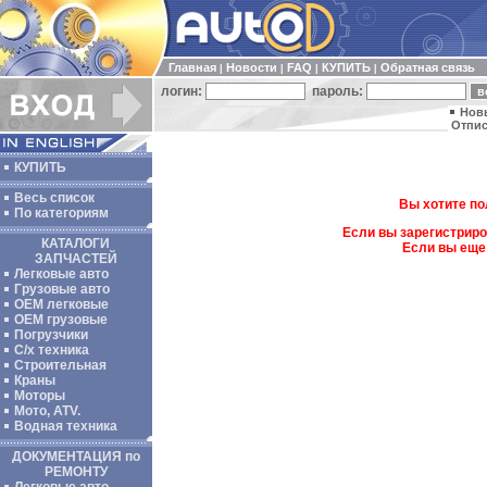
Главная
Новости
FAQ
КУПИТЬ
Обратная связь
|
|
|
|
логин:
пароль:
Нов
Отпис
КУПИТЬ
Весь список
Вы хотите по
По категориям
Если вы зарегистриро
КАТАЛОГИ
Если вы еще
ЗАПЧАСТЕЙ
Легковые авто
Грузовые авто
ОЕМ легковые
OEM грузовые
Погрузчики
С/х техника
Строительная
Краны
Моторы
Мото, ATV.
Водная техника
ДОКУМЕНТАЦИЯ по
РЕМОНТУ