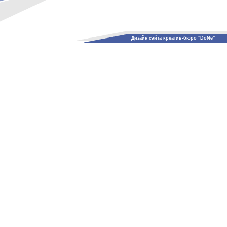
Дизайн сайта креатив-бюро "DoNe"