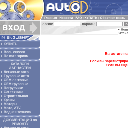
Главная
Новости
FAQ
КУПИТЬ
Обратная связь
|
|
|
|
логин:
пароль:
Нов
Отпис
КУПИТЬ
Весь список
Вы хотите по
По категориям
Если вы зарегистриро
КАТАЛОГИ
Если вы еще
ЗАПЧАСТЕЙ
Легковые авто
Грузовые авто
ОЕМ легковые
OEM грузовые
Погрузчики
С/х техника
Строительная
Краны
Моторы
Мото, ATV.
Водная техника
ДОКУМЕНТАЦИЯ по
РЕМОНТУ