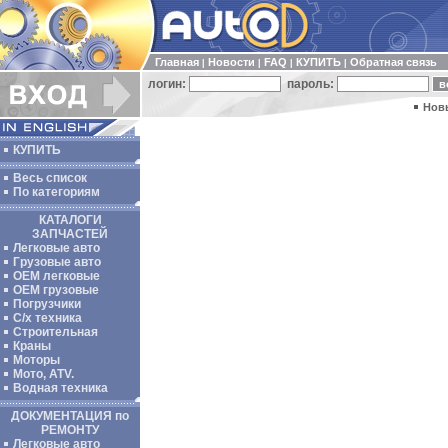
Главная
Новости
FAQ
КУПИТЬ
Обратная связь
|
|
|
|
логин:
пароль:
Нов
КУПИТЬ
Весь список
По категориям
КАТАЛОГИ
ЗАПЧАСТЕЙ
Легковые авто
Грузовые авто
ОЕМ легковые
OEM грузовые
Погрузчики
С/х техника
Строительная
Краны
Моторы
Мото, ATV.
Водная техника
ДОКУМЕНТАЦИЯ по
РЕМОНТУ
Легковые авто