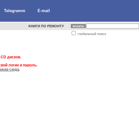
Telegramm
E-mail
КНИГИ ПО РЕМОНТУ
глобальный поиск
 CD дисков.
вой логин и пароль.
ажав сюда
.