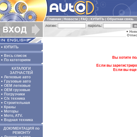
Главная
Новости
FAQ
КУПИТЬ
Обратная связь
|
|
|
|
логин:
пароль:
Нов
Отпис
КУПИТЬ
Весь список
Вы хотите по
По категориям
Если вы зарегистриро
КАТАЛОГИ
Если вы еще
ЗАПЧАСТЕЙ
Легковые авто
Грузовые авто
ОЕМ легковые
OEM грузовые
Погрузчики
С/х техника
Строительная
Краны
Моторы
Мото, ATV.
Водная техника
ДОКУМЕНТАЦИЯ по
РЕМОНТУ