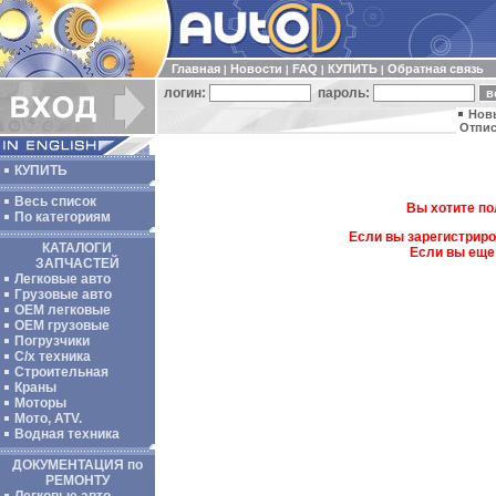
Главная
Новости
FAQ
КУПИТЬ
Обратная связь
|
|
|
|
логин:
пароль:
Нов
Отпис
КУПИТЬ
Весь список
Вы хотите по
По категориям
Если вы зарегистриро
КАТАЛОГИ
Если вы еще
ЗАПЧАСТЕЙ
Легковые авто
Грузовые авто
ОЕМ легковые
OEM грузовые
Погрузчики
С/х техника
Строительная
Краны
Моторы
Мото, ATV.
Водная техника
ДОКУМЕНТАЦИЯ по
РЕМОНТУ