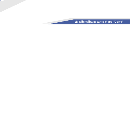
Дизайн сайта креатив-бюро "DoNe"