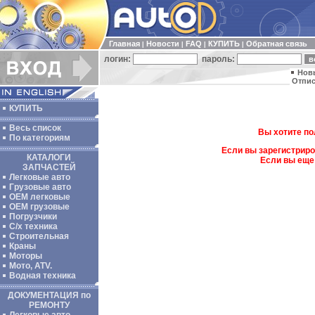
Главная
Новости
FAQ
КУПИТЬ
Обратная связь
|
|
|
|
логин:
пароль:
Нов
Отпис
КУПИТЬ
Весь список
Вы хотите по
По категориям
Если вы зарегистриро
КАТАЛОГИ
Если вы еще
ЗАПЧАСТЕЙ
Легковые авто
Грузовые авто
ОЕМ легковые
OEM грузовые
Погрузчики
С/х техника
Строительная
Краны
Моторы
Мото, ATV.
Водная техника
ДОКУМЕНТАЦИЯ по
РЕМОНТУ