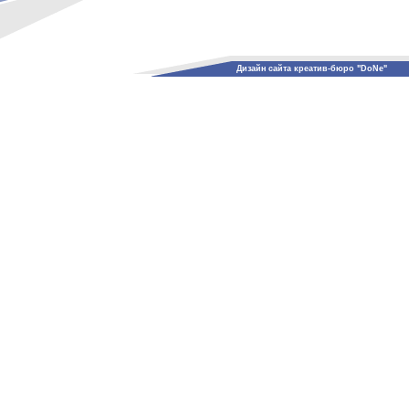
Дизайн сайта креатив-бюро "DoNe"