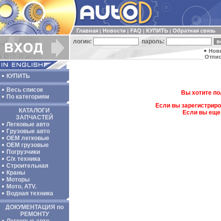
Главная
Новости
FAQ
КУПИТЬ
Обратная связь
|
|
|
|
логин:
пароль:
Нов
Отпис
КУПИТЬ
Весь список
Вы хотите по
По категориям
Если вы зарегистриро
КАТАЛОГИ
Если вы еще
ЗАПЧАСТЕЙ
Легковые авто
Грузовые авто
ОЕМ легковые
OEM грузовые
Погрузчики
С/х техника
Строительная
Краны
Моторы
Мото, ATV.
Водная техника
ДОКУМЕНТАЦИЯ по
РЕМОНТУ