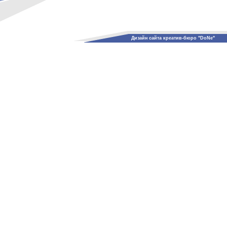
Дизайн сайта креатив-бюро "DoNe"