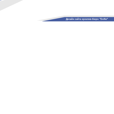
Дизайн сайта креатив-бюро "DoNe"