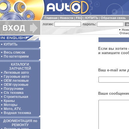
Главная
Новости
FAQ
КУПИТЬ
Обратная связь
|
|
|
|
логин:
пароль:
Нов
Отпис
КУПИТЬ
Если вы хотите 
Весь список
и напишите соо
По категориям
КАТАЛОГИ
ЗАПЧАСТЕЙ
Ваш e-mail или
Легковые авто
Грузовые авто
ОЕМ легковые
OEM грузовые
Погрузчики
С/х техника
Ваше сообщение
Строительная
Краны
Моторы
Мото, ATV.
Водная техника
ДОКУМЕНТАЦИЯ по
РЕМОНТУ