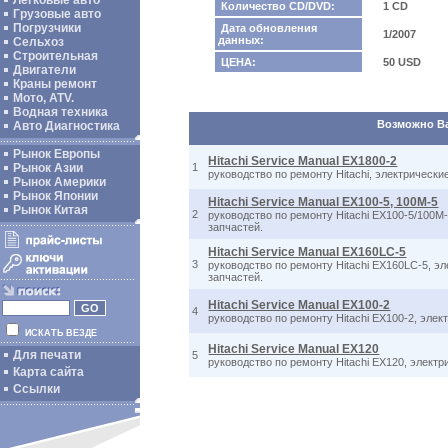
Легковые авто
Количество CD/DVD:
1 CD
Грузовые авто
Погрузчики
Дата обновления
1/2007
данных:
Сельхоз
Строительная
ЦЕНА:
50 USD
Двигатели
Краны ремонт
Мото, ATV.
Водная техника
Возможно Вас
Авто Диагностика
Рынок Европы
Hitachi Service Manual EX1800-2
Рынок Азии
1
руководство по ремонту Hitachi, электрическ
Рынок Америки
Рынок Японии
Hitachi Service Manual EX100-5, 100M-5
Рынок Китая
2
руководство по ремонту Hitachi EX100-5/100M
запчастей.
Hitachi Service Manual EX160LC-5
3
руководство по ремонту Hitachi EX160LC-5, э
запчастей.
Hitachi Service Manual EX100-2
4
руководство по ремонту Hitachi EX100-2, эле
ИСКАТЬ ВЕЗДЕ
Hitachi Service Manual EX120
Для печати
5
руководство по ремонту Hitachi EX120, элект
Карта сайта
Ссылки