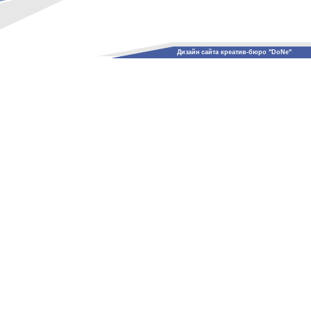
Дизайн сайта креатив-бюро "DoNe"