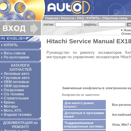
Главная
Новости
FAQ
КУПИТЬ
Обратная связь
|
|
|
|
логин:
пароль:
Нов
Отпис
Hitachi Service Manual EX18
КУПИТЬ
Руководство по ремонту экскаваторов Хит
Весь список
инструкции по управлению экскаваторов Hitach
По категориям
КАТАЛОГИ
ЗАПЧАСТЕЙ
Легковые авто
Грузовые авто
ОЕМ легковые
OEM грузовые
Замеченные конфликты в электронном ката
Погрузчики
С/х техника
Конфликтов не замечено
Строительная
Краны
Для какого рынка
Все регио
Моторы
каталог:
Мото, ATV.
Доступные в программе
Водная техника
Английский
языки:
ДОКУМЕНТАЦИЯ по
Поддерживаемые
Vista, Win7
операционные системы:
РЕМОНТУ