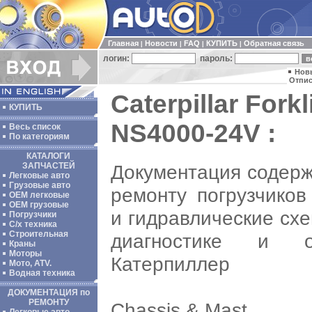
Главная
Новости
FAQ
КУПИТЬ
Обратная связь
|
|
|
|
логин:
пароль:
Нов
Отпис
Caterpillar Fork
КУПИТЬ
NS4000-24V :
Весь список
По категориям
КАТАЛОГИ
Документация содерж
ЗАПЧАСТЕЙ
Легковые авто
Грузовые авто
ремонту погрузчиков
ОЕМ легковые
OEM грузовые
и гидравлические сх
Погрузчики
С/х техника
Строительная
диагностике и об
Краны
Моторы
Катерпиллер
Мото, ATV.
Водная техника
ДОКУМЕНТАЦИЯ по
РЕМОНТУ
Chassis & Mast