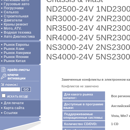
Легковые авто
Грузовые авто
ND2500-24V 1ND2300
Погрузчики
Сельхоз
NR3000-24V 2NR2300
Строительная
Двигатели
Краны ремонт
NR3500-24V 4NR2300
Мото, ATV.
Водная техника
NR4000-24V 5NR2300
Авто Диагностика
NS3000-24V 2NS2300
Рынок Европы
Рынок Азии
Рынок Америки
NS4000-24V 5NS2300
Рынок Японии
Рынок Китая
Замеченные конфликты в электронном катал
Конфликтов не замечено
Для какого рынка
Все регио
ИСКАТЬ ВЕЗДЕ
каталог:
Для печати
Доступные в программе
Английски
Карта сайта
языки:
Ссылки
Поддерживаемые
Vista, Win7
операционные системы:
Количество CD/DVD:
1 CD