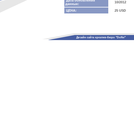
Дата обновления
10/2012
данных:
ЦЕНА:
25 USD
Дизайн сайта креатив-бюро "DoNe"