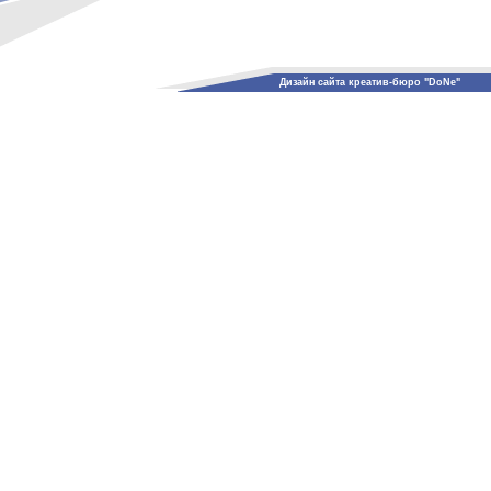
Дизайн сайта креатив-бюро "DoNe"