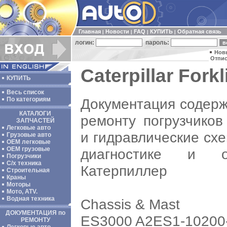
Главная
Новости
FAQ
КУПИТЬ
Обратная связь
|
|
|
|
логин:
пароль:
Нов
Отпис
Caterpillar Fork
КУПИТЬ
Весь список
Документация содерж
По категориям
КАТАЛОГИ
ремонту погрузчиков
ЗАПЧАСТЕЙ
Легковые авто
и гидравлические сх
Грузовые авто
ОЕМ легковые
OEM грузовые
диагностике и об
Погрузчики
С/х техника
Катерпиллер
Строительная
Краны
Моторы
Мото, ATV.
Водная техника
Chassis & Mast
ДОКУМЕНТАЦИЯ по
ES3000 A2ES1-10200
РЕМОНТУ