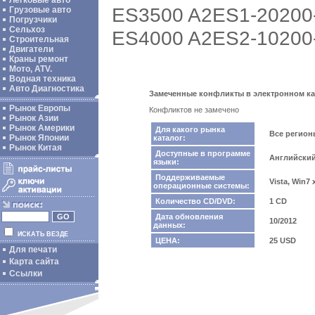
Легковые авто
ES3500 A2ES1-20200
Грузовые авто
Погрузчики
Сельхоз
ES4000 A2ES2-10200
Строительная
Двигатели
Краны ремонт
Мото, ATV.
Водная техника
Авто Диагностика
Замеченные конфликты в электронном катал
Рынок Европы
Конфликтов не замечено
Рынок Азии
Рынок Америки
Для какого рынка
Все регио
Рынок Японии
каталог:
Рынок Китая
Доступные в программе
Английски
языки:
Поддерживаемые
Vista, Win7
операционные системы:
Количество CD/DVD:
1 CD
Дата обновления
10/2012
данных:
ИСКАТЬ ВЕЗДЕ
ЦЕНА:
25 USD
Для печати
Карта сайта
Ссылки