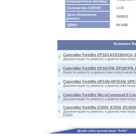
операционные системы:
Количество CD/DVD:
1 CD
Дата обновления
10/2012
данных:
ЦЕНА:
50 USD
Возможно Вас
Caterpillar Forklifts EP10/14/15/18(H)C
1
Документация по ремонту и диагностики погр
Caterpillar Forklifts EP16CPN, EP18CP
2
Книга по ремонту и диагностики погрузчико
Caterpillar Forklifts GP15N-GP35AN, 
3
Документация по ремонту и диагностики по
Caterpillar Forklifts MicroCommand II Con
4
Документация по ремонту и диагностики погру
Caterpillar Forklifts E3000, E3500, EC40
5
Документация по ремонту и диагностики погру
E6500
Дизайн сайта креатив-бюро "DoNe"