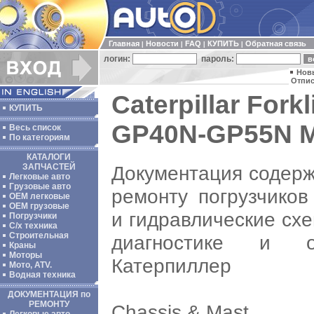
Главная
Новости
FAQ
КУПИТЬ
Обратная связь
|
|
|
|
логин:
пароль:
Нов
Отпис
Caterpillar Fork
КУПИТЬ
GP40N-GP55N M
Весь список
По категориям
КАТАЛОГИ
Документация содерж
ЗАПЧАСТЕЙ
Легковые авто
Грузовые авто
ремонту погрузчиков
ОЕМ легковые
OEM грузовые
и гидравлические сх
Погрузчики
С/х техника
Строительная
диагностике и об
Краны
Моторы
Катерпиллер
Мото, ATV.
Водная техника
ДОКУМЕНТАЦИЯ по
РЕМОНТУ
Chassis & Mast