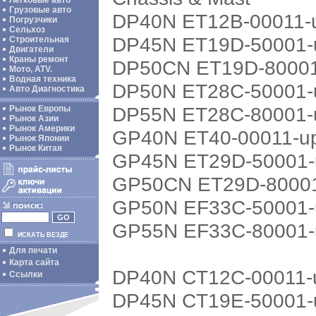
Легковые авто
Грузовые авто
DP40N ET12B-00011-
Погрузчики
Сельхоз
DP45N ET19D-50001-
Строительная
Двигатели
Краны ремонт
DP50CN ET19D-8000
Мото, ATV.
Водная техника
DP50N ET28C-50001-
Авто Диагностика
DP55N ET28C-80001-
Рынок Европы
Рынок Азии
Рынок Америки
GP40N ET40-00011-u
Рынок Японии
Рынок Китая
GP45N ET29D-50001-
GP50CN ET29D-8000
GP50N EF33C-50001-
GP55N EF33C-80001-
ИСКАТЬ ВЕЗДЕ
Для печати
Карта сайта
DP40N CT12C-00011-
Ссылки
DP45N CT19E-50001-