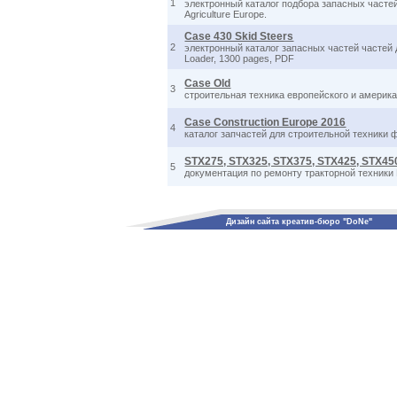
1
электронный каталог подбора запасных частей
Agriculture Europe.
Case 430 Skid Steers
2
электронный каталог запасных частей частей 
Loader, 1300 pages, PDF
Case Old
3
строительная техника европейского и амери
Case Construction Europe 2016
4
каталог запчастей для строительной техники 
STX275, STX325, STX375, STX425, STX450
5
документация по ремонту тракторной техники
Дизайн сайта креатив-бюро "DoNe"