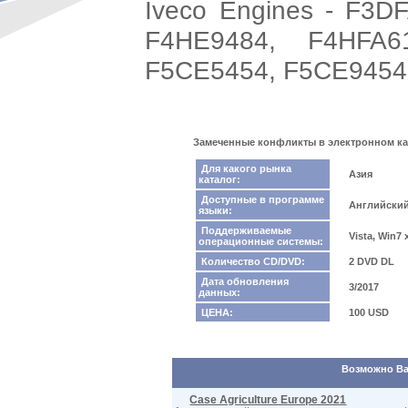
Iveco Engines - F3D
F4HE9484, F4HFA6
F5CE5454, F5CE9454
Замеченные конфликты в электронном катал
Для какого рынка
Азия
каталог:
Доступные в программе
Английский
языки:
Поддерживаемые
Vista, Win7
операционные системы:
Количество CD/DVD:
2 DVD DL
Дата обновления
3/2017
данных:
ЦЕНА:
100 USD
Возможно Вас
Case Agriculture Europe 2021