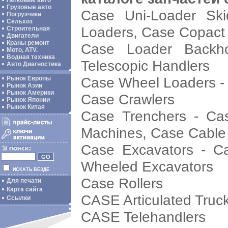
Легковые авто
Грузовые авто
Case Uni-Loader Ski
Погрузчики
Сельхоз
Loaders, Case Copact
Строительная
Двигатели
Краны ремонт
Case Loader Backho
Мото, ATV.
Водная техника
Telescopic Handlers
Авто Диагностика
Case Wheel Loaders -
Рынок Европы
Рынок Азии
Рынок Америки
Case Crawlers
Рынок Японии
Рынок Китая
Case Trenchers - Case
Machines, Case Cable
Case Excavators - C
Wheeled Excavators
ИСКАТЬ ВЕЗДЕ
Case Rollers
Для печати
Карта сайта
CASE Articulated Truc
Ссылки
CASE Telehandlers