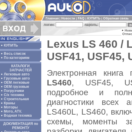
Главная
Новости
FAQ
КУПИТЬ
Обратная связь
|
|
|
|
логин:
пароль:
Нов
Отпис
Lexus LS 460 / 
КУПИТЬ
USF41, USF45, U
Весь список
По категориям
КАТАЛОГИ
Электронная книга
ЗАПЧАСТЕЙ
Легковые авто
Грузовые авто
LS460
, USF45, US
ОЕМ легковые
OEM грузовые
подробное и пол
Погрузчики
С/х техника
Строительная
диагностики всех а
Краны
Моторы
LS460L, LS460, вклю
Мото, ATV.
Водная техника
схемы, моменты з
ДОКУМЕНТАЦИЯ по
РЕМОНТУ
разборки двигателя 