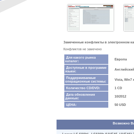
Замеченные конфликты в электронном катал
Конфликтов не замечено
Для какого рынка
Европа
каталог:
Доступные в программе
Английски
языки:
Поддерживаемые
Vista, Win7
операционные системы:
Количество CD/DVD:
1 CD
Дата обновления
10/2012
данных:
ЦЕНА:
50 USD
Возможно Вас