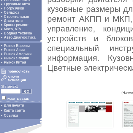
Легковые авто
Грузовые авто
кузовные размеры дл
Погрузчики
Сельхоз
ремонт АКПП и МКП, 
Строительная
Двигатели
Краны ремонт
управление, кондиц
Мото, ATV.
Водная техника
устройств и блоко
Авто Диагностика
специальный инст
Рынок Европы
Рынок Азии
Рынок Америки
информация. Кузов
Рынок Японии
Рынок Китая
Цветные электрическ
(Нажми
ИСКАТЬ ВЕЗДЕ
Для печати
Карта сайта
Ссылки