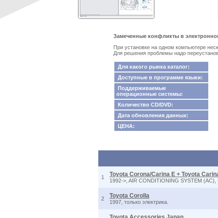
Замеченные конфликты в электронном 
При установке на одном компьютере неско
Для решения проблемы надо переустанови
Для какого рынка каталог:
Доступные в программе языки:
Поддерживаемые
операционные системы:
Количество CD/DVD:
Дата обновления данных:
ЦЕНА:
Toyota Corona/Carina E + Toyota Cari
1
1992->, AIR CONDITIONING SYSTEM (AC)
Toyota Corolla
2
1997, только электрика.
Toyota Accessories Japan