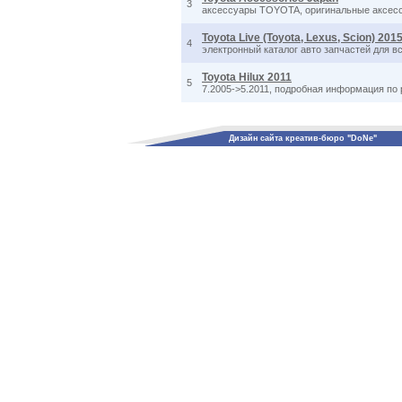
3
аксессуары TOYOTA, оригинальные аксессу
Toyota Live (Toyota, Lexus, Scion) 201
4
электронный каталог авто запчастей для в
Toyota Hilux 2011
5
7.2005->5.2011, подробная информация по 
Дизайн сайта креатив-бюро "DoNe"