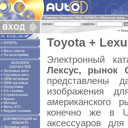
Главная
Новости
FAQ
КУПИТЬ
Обратная связь
|
|
|
|
логин:
пароль:
Нов
Toyota + Lex
КУПИТЬ
Весь список
По категориям
Электронный ка
КАТАЛОГИ
ЗАПЧАСТЕЙ
Лексус, рынок
Легковые авто
Грузовые авто
представлены д
ОЕМ легковые
OEM грузовые
Погрузчики
изображения дл
С/х техника
Строительная
американского р
Краны
Моторы
Мото, ATV.
конечно же в U
Водная техника
ДОКУМЕНТАЦИЯ по
аксессуаров для
РЕМОНТУ
Легковые авто