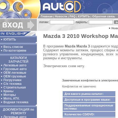
Главная
Новости
FAQ
КУПИТЬ
Обратная связь
|
|
|
|
логин:
пароль:
Нов
Mazda 3 2010 Workshop Ma
КУПИТЬ
В программе
Mazda Mazda 3
содержится подр
Весь список
Содержит моменты затяжек, процесс сборки и
По категориям
рулевого управление, кондиционера, всех э
размеры и инструменты.
КАТАЛОГИ
ЗАПЧАСТЕЙ
Легковые авто
Электрических схем нету.
Грузовые авто
ОЕМ легковые
OEM грузовые
Погрузчики
Замеченные конфликты в электронном
С/х техника
Конфликтов не замечено
Строительная
Краны
Для какого рынка каталог:
Моторы
Мото, ATV.
Доступные в программе языки:
Водная техника
Поддерживаемые операционные
системы:
ДОКУМЕНТАЦИЯ по
РЕМОНТУ
Количество CD/DVD:
Легковые авто