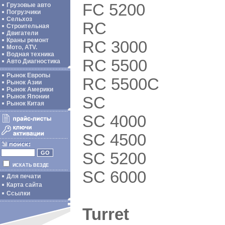
FC 5200
Грузовые авто
Погрузчики
Сельхоз
RC
Строительная
Двигатели
Краны ремонт
RC 3000
Мото, ATV.
Водная техника
RC 5500
Авто Диагностика
Рынок Европы
RC 5500C
Рынок Азии
Рынок Америки
Рынок Японии
SC
Рынок Китая
SC 4000
SC 4500
SC 5200
ИСКАТЬ ВЕЗДЕ
SC 6000
Для печати
Карта сайта
Ссылки
Turret