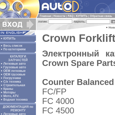
Главная
Новости
FAQ
КУПИТЬ
Обратная связь
|
|
|
|
логин:
пароль:
Нов
Crown Forklift
КУПИТЬ
Весь список
По категориям
Электронный ка
КАТАЛОГИ
ЗАПЧАСТЕЙ
Crown Spare Part
Легковые авто
Грузовые авто
ОЕМ легковые
OEM грузовые
Погрузчики
Counter Balanced
С/х техника
Строительная
FC/FP
Краны
Моторы
Мото, ATV.
FC 4000
Водная техника
ДОКУМЕНТАЦИЯ по
FC 4500
РЕМОНТУ
Легковые авто