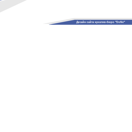
Дизайн сайта креатив-бюро "DoNe"