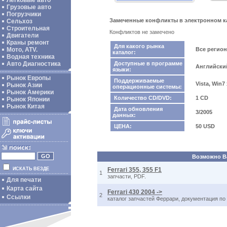
Легковые авто
Грузовые авто
Погрузчики
Замеченные конфликты в электронном ката
Сельхоз
Строительная
Конфликтов не замечено
Двигатели
Краны ремонт
Для какого рынка
Мото, ATV.
Все регио
каталог:
Водная техника
Авто Диагностика
Доступные в программе
Английски
языки:
Рынок Европы
Поддерживаемые
Vista, Win7
Рынок Азии
операционные системы:
Рынок Америки
Количество CD/DVD:
1 CD
Рынок Японии
Рынок Китая
Дата обновления
3/2005
данных:
ЦЕНА:
50 USD
Возможно Ва
ИСКАТЬ ВЕЗДЕ
Ferrari 355, 355 F1
1
запчасти, PDF.
Для печати
Карта сайта
Ferrari 430 2004 ->
2
Ссылки
каталог запчастей Феррари, документация по