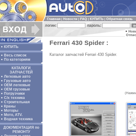
Главная
Новости
FAQ
КУПИТЬ
Обратная связь
|
|
|
|
логин:
пароль:
Нов
Отпис
Ferrari 430 Spider :
КУПИТЬ
Каталог запчастей Ferrari 430 Spider.
Весь список
По категориям
КАТАЛОГИ
ЗАПЧАСТЕЙ
Легковые авто
Грузовые авто
ОЕМ легковые
OEM грузовые
(Нажми
Погрузчики
С/х техника
Строительная
Краны
Моторы
Мото, ATV.
Водная техника
ДОКУМЕНТАЦИЯ по
РЕМОНТУ