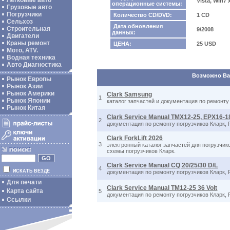
Легковые авто
Vista, Win7
операционные системы:
Грузовые авто
Погрузчики
Количество CD/DVD:
1 CD
Сельхоз
Дата обновления
Строительная
9/2008
данных:
Двигатели
Краны ремонт
ЦЕНА:
25 USD
Мото, ATV.
Водная техника
Авто Диагностика
Возможно Вас
Рынок Европы
Рынок Азии
Рынок Америки
Clark Samsung
1
Рынок Японии
каталог запчастей и документация по ремонту
Рынок Китая
Clark Service Manual TMX12-25, EPX16-1
2
документация по ремонту погрузчиков Кларк,
Clark ForkLift 2026
3
электронный каталог запчастей для погрузчик
схемы погрузчиков Кларк.
Clark Service Manual CQ 20/25/30 D/L
4
ИСКАТЬ ВЕЗДЕ
документация по ремонту погрузчиков Кларк,
Для печати
Clark Service Manual TM12-25 36 Volt
Карта сайта
5
документация по ремонту погрузчиков Кларк,
Ссылки