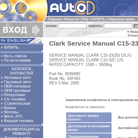
Главная
Новости
FAQ
КУПИТЬ
Обратная связь
|
|
|
|
логин:
пароль:
Нов
Отпис
Clark Service Manual C15-33
КУПИТЬ
SERVICE MANUAL CLARK C15-33(35) D/L/G
Весь список
SERVICE MANUAL CLARK C15-32C L/G
По категориям
RATED CAPACITY: 1500 – 3500kg
КАТАЛОГИ
ЗАПЧАСТЕЙ
Part No. 8036090
Легковые авто
Book No. SM-661
Грузовые авто
REV.3 Mar. 2005
ОЕМ легковые
OEM грузовые
Погрузчики
С/х техника
Замеченные конфликты в электронном катал
Строительная
Конфликтов не замечено
Краны
Моторы
Для какого рынка
Мото, ATV.
Все регио
каталог:
Водная техника
Доступные в программе
Английски
ДОКУМЕНТАЦИЯ по
языки:
РЕМОНТУ
Поддерживаемые