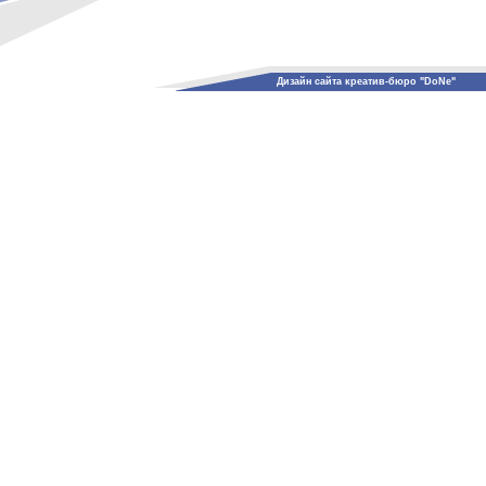
Дизайн сайта креатив-бюро "DoNe"