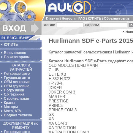
Главная
Новости
FAQ
КУПИТЬ
Обратная связь
|
|
|
|
логин:
пароль:
Нов
Hurlimann SDF e-Parts 2015
КУПИТЬ
Каталог запчастей сельхозтехники Hurlimann 
Весь список
По категориям
Каталог Hurlimann SDF e-Parts содержит с
OLD MODELS HURLIMANN
КАТАЛОГИ
ЗАПЧАСТЕЙ
CLUB
Легковые авто
ELITE XB
Грузовые авто
H-362 H-372
ОЕМ легковые
H-478-4
OEM грузовые
JOKER
Погрузчики
JOKER COM 3
С/х техника
MASTER
Строительная
PRESTIGE
Краны
PRINCE
Моторы
PRINCE COM 3
Мото, ATV.
SX
Водная техника
XA
XA COM 3
ДОКУМЕНТАЦИЯ по
XA TRADITION
РЕМОНТУ
Легковые авто
XA TRADITION COM 3