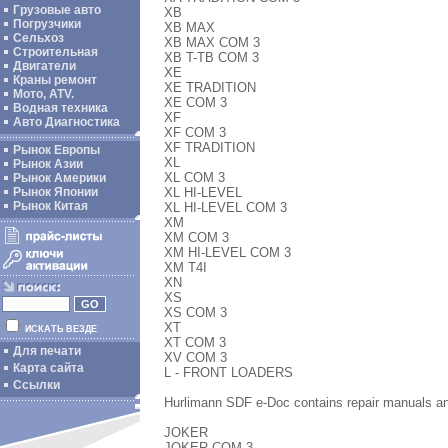
Грузовые авто
XB
Погрузчики
XB MAX
Сельхоз
XB MAX COM 3
Строительная
XB T-TB COM 3
Двигатели
XE
Краны ремонт
XE TRADITION
Мото, ATV.
XE COM 3
Водная техника
XF
Авто Диагностика
XF COM 3
XF TRADITION
Рынок Европы
XL
Рынок Азии
XL COM 3
Рынок Америки
XL HI-LEVEL
Рынок Японии
Рынок Китая
XL HI-LEVEL COM 3
XM
XM COM 3
XM HI-LEVEL COM 3
XM T4I
XN
XS
XS COM 3
XT
ИСКАТЬ ВЕЗДЕ
XT COM 3
Для печати
XV COM 3
Карта сайта
L - FRONT LOADERS
Ссылки
Hurlimann SDF e-Doc contains repair manuals and
JOKER
JOKER COM 3