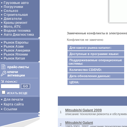
Грузовые авто
Погрузчики
Сельхоз
Строительная
Двигатели
Краны ремонт
Мото, ATV.
Водная техника
Замеченные конфликты в электронном 
Авто Диагностика
Конфликтов не замечено
Рынок Европы
Рынок Азии
Для какого рынка каталог:
Рынок Америки
Доступные в программе языки:
Рынок Японии
Рынок Китая
Поддерживаемые операционные
системы:
Количество CD/DVD:
Дата обновления данных:
ЦЕНА:
ИСКАТЬ ВЕЗДЕ
Для печати
Карта сайта
Ссылки
Mitsubishi Galant 2009
1
описание технологии ремонта и обслужива
Mitsubishi Galant
2
1993-2001, 2007, описание технологии ре