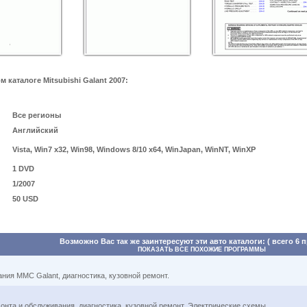
каталоге Mitsubishi Galant 2007:
Все регионы
Английский
Vista, Win7 x32, Win98, Windows 8/10 x64, WinJapan, WinNT, WinXP
1 DVD
1/2007
50 USD
Возможно Вас так же заинтересуют эти авто каталоги: ( всего 6 
ПОКАЗАТЬ ВСЕ ПОХОЖИЕ ПРОГРАММЫ
ния MMC Galant, диагностика, кузовной ремонт.
монта и обслуживания, диагностика, кузовной ремонт. Электрические схемы.