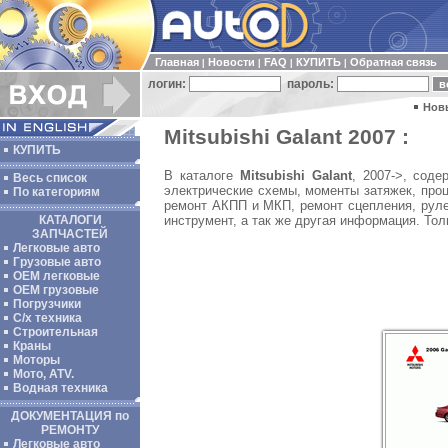
Главная
Новости
FAQ
КУПИТЬ
Обратная связь
|
|
|
|
логин:
пароль:
Нов
Mitsubishi Galant 2007 :
КУПИТЬ
В каталоге
Mitsubishi Galant
, 2007->, сод
Весь список
электрические схемы, моменты затяжек, проц
По категориям
ремонт АКПП и МКП, ремонт сцепления, руле
инструмент, а так же другая информация. То
КАТАЛОГИ
ЗАПЧАСТЕЙ
Легковые авто
Грузовые авто
ОЕМ легковые
OEM грузовые
Погрузчики
С/х техника
Строительная
Краны
Моторы
Мото, ATV.
Водная техника
ДОКУМЕНТАЦИЯ по
РЕМОНТУ
Легковые авто