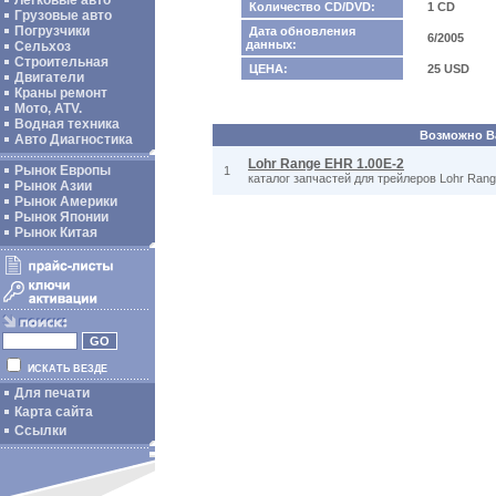
Легковые авто
Количество CD/DVD:
1 CD
Грузовые авто
Погрузчики
Дата обновления
6/2005
данных:
Сельхоз
Строительная
ЦЕНА:
25 USD
Двигатели
Краны ремонт
Мото, ATV.
Водная техника
Возможно Ва
Авто Диагностика
Lohr Range EHR 1.00E-2
Рынок Европы
1
каталог запчастей для трейлеров Lohr Ran
Рынок Азии
Рынок Америки
Рынок Японии
Рынок Китая
ИСКАТЬ ВЕЗДЕ
Для печати
Карта сайта
Ссылки