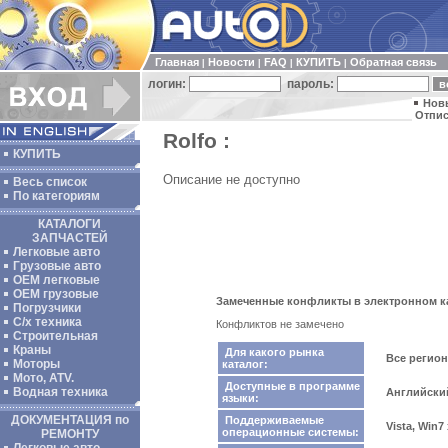
Главная
Новости
FAQ
КУПИТЬ
Обратная связь
|
|
|
|
логин:
пароль:
Нов
Отпис
Rolfo :
КУПИТЬ
Описание не доступно
Весь список
По категориям
КАТАЛОГИ
ЗАПЧАСТЕЙ
Легковые авто
Грузовые авто
ОЕМ легковые
OEM грузовые
Замеченные конфликты в электронном ка
Погрузчики
С/х техника
Конфликтов не замечено
Строительная
Краны
Для какого рынка
Все регио
Моторы
каталог:
Мото, ATV.
Доступные в программе
Водная техника
Английски
языки:
ДОКУМЕНТАЦИЯ по
Поддерживаемые
Vista, Win7
операционные системы:
РЕМОНТУ