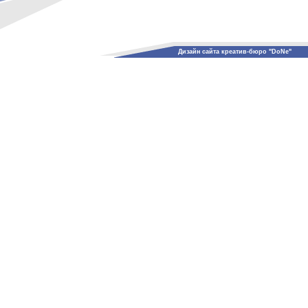
Дизайн сайта креатив-бюро "DoNe"