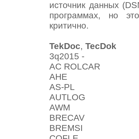
источник данных (DS
программах, но эт
критично.
TekDoc
,
TecDok
3q2015 -
AC ROLCAR
AHE
AS-PL
AUTLOG
AWM
BRECAV
BREMSI
COFLE