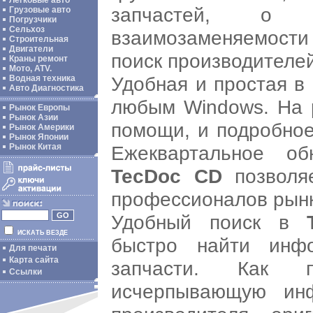
Легковые авто
запчастей, о
Грузовые авто
Погрузчики
Сельхоз
взаимозаменяемости
Строительная
Двигатели
поиск производителей
Краны ремонт
Мото, ATV.
Удобная и простая в
Водная техника
Авто Диагностика
любым Windows. На 
Рынок Европы
Рынок Азии
помощи, и подробное
Рынок Америки
Рынок Японии
Ежеквартальное об
Рынок Китая
TecDoc CD
позволя
профессионалов рынк
Удобный поиск в
ИСКАТЬ ВЕЗДЕ
быстро найти инф
Для печати
Карта сайта
запчасти. Как 
Ссылки
исчерпывающую ин