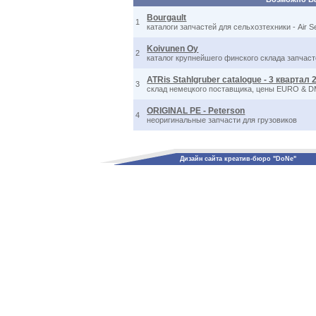
Bourgault
1
каталоги запчастей для сельхозтехники - Air Seed
Koivunen Oy
2
каталог крупнейшего финского склада запчас
ATRis Stahlgruber catalogue - 3 квартал 
3
склад немецкого поставщика, цены EURO & DM
ORIGINAL PE - Peterson
4
неоригинальные запчасти для грузовиков
Дизайн сайта креатив-бюро "DoNe"