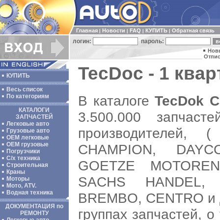
Главная
Новости
FAQ
КУПИТЬ
Обратная связь
|
|
|
|
логин:
пароль:
Нов
Отпис
TecDoc - 1 квар
КУПИТЬ
Весь список
В каталоге
TecDok 
По категориям
КАТАЛОГИ
3.500.000 запчаст
ЗАПЧАСТЕЙ
Легковые авто
производителей,
Грузовые авто
ОЕМ легковые
OEM грузовые
CHAMPION, DAYC
Погрузчики
С/х техника
GOETZE MOTORENT
Строительная
Краны
SACHS HANDEL, 
Моторы
Мото, ATV.
Водная техника
BREMBO, CENTRO и др
ДОКУМЕНТАЦИЯ по
группах запчастей, о
РЕМОНТУ