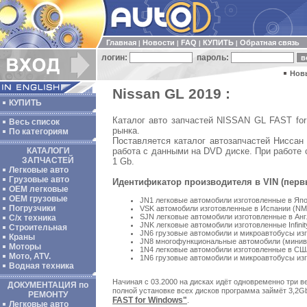
Главная
Новости
FAQ
КУПИТЬ
Обратная связь
|
|
|
|
логин:
пароль:
Нов
Nissan GL 2019 :
КУПИТЬ
Каталог авто запчастей NISSAN GL FAST fo
Весь список
рынка.
По категориям
Поставляется каталог автозапчастей Ниссан
работа с данными на DVD диске. При работе
КАТАЛОГИ
ЗАПЧАСТЕЙ
1 Gb.
Легковые авто
Грузовые авто
Идентификатор производителя в VIN (перв
ОЕМ легковые
OEM грузовые
JN1 легковые автомобили изготовленные в Яп
Погрузчики
VSK автомобили изготовленные в Испании (NM
SJN легковые автомобили изготовленные в Ан
С/х техника
JNK легковые автомобили изготовленные Infinit
Строительная
JN6 грузовые автомобили и микроавтобусы из
Краны
JN8 многофункциональные автомобили (минив
Моторы
1N4 легковые автомобили изготовленные в С
Мото, ATV.
1N6 грузовые автомобили и микроавтобусы и
Водная техника
Начиная с 03.2000 на дисках идёт одновременно три в
ДОКУМЕНТАЦИЯ по
полной установке всех дисков программа займёт 3,2G
РЕМОНТУ
FAST for Windows"
.
Легковые авто