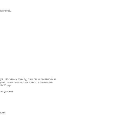
замене).
) - по этому файлу, а именно по второй и
нужно поменять и этот файл целиком или
t+S" где
ших дисков
кне)