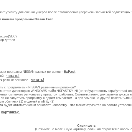
ит утилиту для оценки ущерба после столкновения (перечень запчастей подлежащих 
на панели программы
Nissan Fast
.
секции(SEC)
мер детали
ExFast
льких программ NISSAN разных регионов -
читать!
мой -
.
читать!
N разных регионов -
ать с программами NISSAN различными регионов?
шите в директорию WINDOWS файл NSFASTKY.INI (не забудьте снять атрибут read-only
омпактом какого региона ему предстоит работать. Соответственно для замены дисков 
ли же запустить программу с одним компактом - а при замене на другой нажать "Ctrl+Al
я обычных (1) моделей и infinity (2)
а будет автоматически обновлять оболочку - что может отразится на работе устарев
 картинках.
Скриншоты
(Нажмите на маленькую картинку, большая откроется в новом о