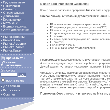
Грузовые авто
Nissan Fast Installation Guide.ppsx
Погрузчики
Сельхоз
Кроме поиска запчастей программа
Nissan Fast
содерж
Строительная
Список "быстрых" клавиш дублирующих кнопки 
Двигатели
Краны ремонт
Мото, ATV.
F2 основное окно индексов групп запчастей
Водная техника
F3 переход к рисунку по номеру секции(SEC)
Авто Диагностика
F4 поиск рисунка по номеру и наименованию 
F5 трансляция номера детали на рисунке в но
F6 печать
Рынок Европы
F7 поиск детали или рисунка по наименованию
Рынок Азии
F9 заметки
Рынок Америки
F12 очистка экрана
Рынок Японии
F11 оценка ущерба от столкновения
Рынок Китая
Программа для облегчения работы и установки неско
А так же инструкцию по установке и работе с програм
Другой вариант установки нескольких программ NISSA
Что делать если Вам приходится одновременно работ
А все очень просто после установки программы перепи
третьей строчке програма при запуске определяет с к
ИСКАТЬ ВЕЗДЕ
информацию в этом файле в строчке "Destination=xx" И
и выбрать нужный компакт. Строка "Channel=1" нужна дл
Для печати
При работе с компактами различных версий - программ
Карта сайта
Пример выбора запчасти в программе Nissan, в
Ссылки