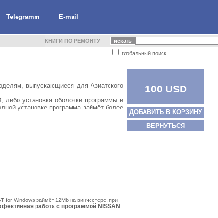
Telegramm
E-mail
КНИГИ ПО РЕМОНТУ
глобальный поиск
оделям, выпускающиеся для Азиатского
100 USD
, либо установка оболочки программы и
олной установке программа займёт более
ДОБАВИТЬ В КОРЗИНУ
ВЕРНУТЬСЯ
T for Windows займёт 12Mb на винчестере, при
фективная работа с программой NISSAN