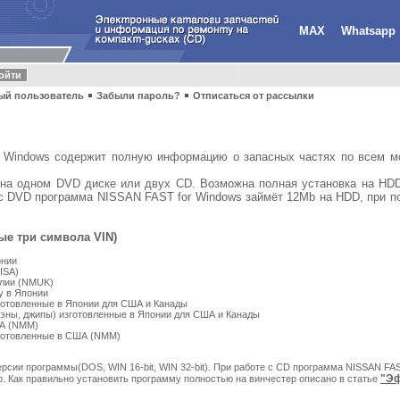
MAX
Whatsapp
ый пользователь
Забыли пароль?
Отписаться от рассылки
r Windows содержит полную информацию о запасных частях по всем м
 на одном DVD диске или двух CD. Возможна полная установка на HDD
 с DVD программа NISSAN FAST for Windows займёт 12Mb на HDD, при п
ые три символа VIN)
онии
ISA)
глии (NMUK)
y в Японии
готовленные в Японии для США и Канады
эны, джипы) изготовленные в Японии для США и Канады
ША (NMM)
зготовленные в США (NMM)
ерсии программы(DOS, WIN 16-bit, WIN 32-bit). При работе с CD программа NISSAN FAS
"Эф
b. Как правильно установить программу полностью на винчестер описано в статье